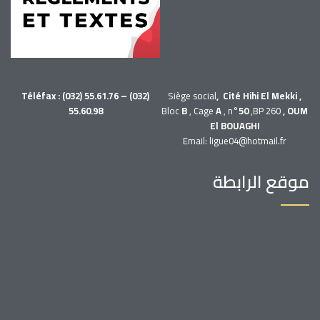
Téléfax : (032) 55.61.76 – (032)
Siège social
, Cité Hihi El Mekki ,
55.60.98
Bloc
B
, Cage
A
, n°
50
,BP 260
, OUM
El BOUAGHI
Email: ligue04@hotmail.fr
موقع الرابطة