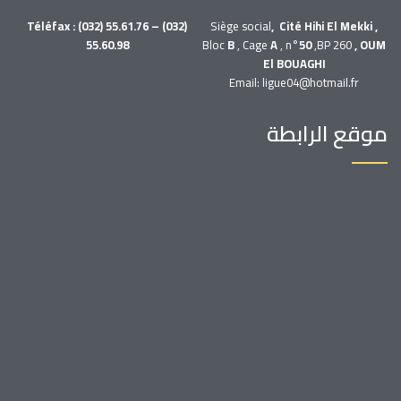
Téléfax : (032) 55.61.76 – (032)
Siège social
, Cité Hihi El Mekki ,
55.60.98
Bloc
B
, Cage
A
, n°
50
,BP 260
, OUM
El BOUAGHI
Email: ligue04@hotmail.fr
موقع الرابطة