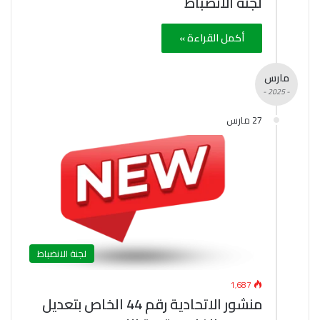
لجنة الانضباط
أكمل القراءة »
مارس
- 2025 -
27 مارس
لجنة الانضباط
1٬687
منشور الاتحادية رقم 44 الخاص بتعديل