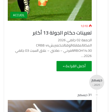
ACCUEIL
1٬010
تعيينات حكام الجولة 13 أكابر
الجمعة 02 جانفي 2026
المكانالمقابلةالوقتالحكمبريشCRBB vs
ARBOH14:30فرحي – صاحبي – علاق السبت 03 جانفي
2026…
أكمل القراءة »
ديسمبر
- 2025 -
31 ديسمبر