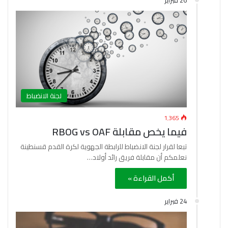
26 فبراير
لجنة الانضباط
1٬365
فيما يخص مقابلة RBOG vs OAF
تبعا لقرار لجنة الانضباط للرابطة الجهوية لكرة القدم قسنطينة
نعلمكم أن مقابلة فريق رائد أولاد…
أكمل القراءة »
24 فبراير