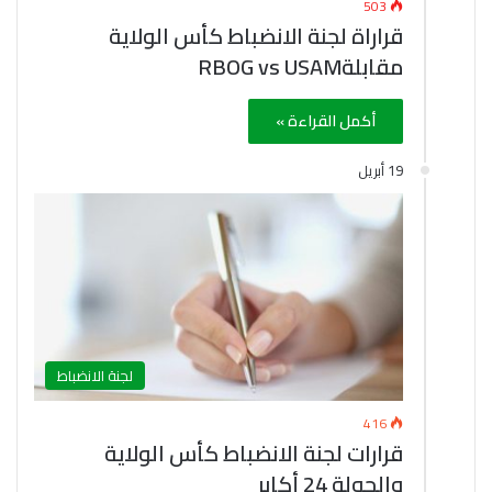
503
قراراة لجنة الانضباط كأس الولاية
مقابلةRBOG vs USAM
أكمل القراءة »
19 أبريل
لجنة الانضباط
416
قرارات لجنة الانضباط كأس الولاية
والجولة 24 أكابر