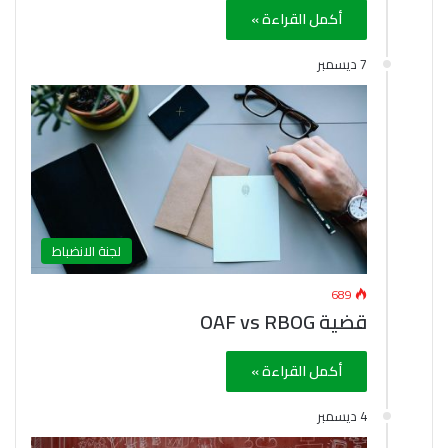
أكمل القراءة »
7 ديسمبر
لجنة الانضباط
689
قضية OAF vs RBOG
أكمل القراءة »
4 ديسمبر