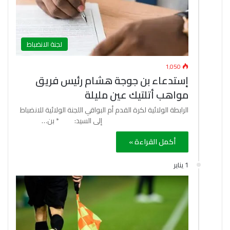
لجنة الانضباط
1٬050
إستدعاء بن جوجة هشام رئيس فريق
مواهب أتلتيك عين مليلة
الرابطة الولائية لكرة القدم أم البواقي اللجنة الولائية للانضباط
إلى السيد: * بن…
أكمل القراءة »
1 يناير