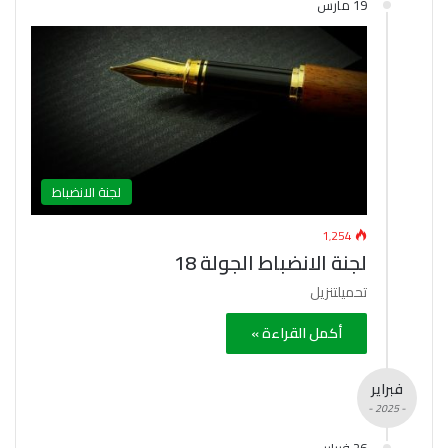
19 مارس
لجنة الانضباط
1٬254
لجنة الانضباط الجولة 18
تحميلتنزيل
أكمل القراءة »
فبراير
- 2025 -