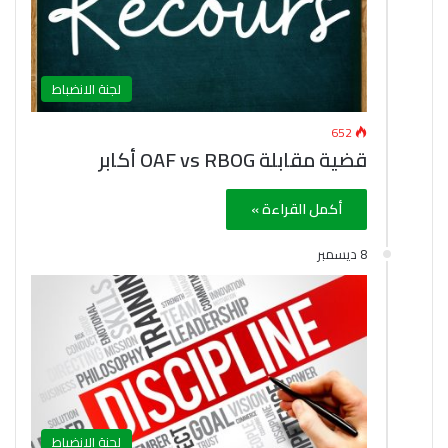
لجنة الانضباط
652
قضية مقابلة OAF vs RBOG أكابر
أكمل القراءة »
8 ديسمبر
لجنة الانضباط