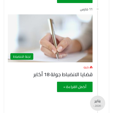
11 مارس
لجنة الانضباط
649
قضايا الانضباط جولة 18 أكابر
أكمل القراءة »
يناير
- 2026 -