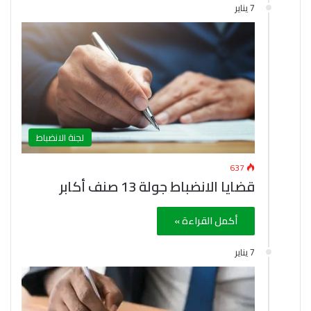
7 يناير
لجنة الانضباط
637
قضايا الانضباط جولة 13 صنف أكابر
أكمل القراءة »
7 يناير