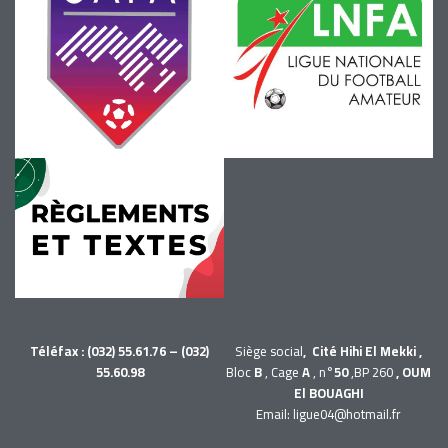
Téléfax : (032) 55.61.76 – (032)
Siège social
, Cité Hihi El Mekki ,
55.60.98
Bloc
B
, Cage
A
, n°
50
,BP 260
, OUM
El BOUAGHI
Email: ligue04@hotmail.fr